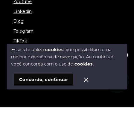
Youtube
Linkedin
Blog
Telegram
TikTok
Esse site utiliza
cookies
, que possibilitam uma
melhor experiência de navegação.
Ao continuar,
Olá! Estamos disponíveis para te ajudar.
você concorda com o uso de
cookies
.
© Copyright 2026 - Zucotti Imóveis - Todos os direitos
reservados
Concordo, continuar
SITE PARA IMOBILIARIA
Início
Histórico
Favoritos