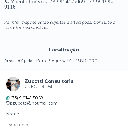
📞 Zucotti Imóveis: 73 99141-5069 | 73 99199-
9116
As informações estão sujeitas a alterações. Consulte o
corretor responsável.
Localização
Arraial d'Ajuda - Porto Seguro/BA
- 45816-000
Zucotti Consultoria
CRECI -
9195F
(73) 9 9141-5069
pzucotti@hotmail.com
Nome