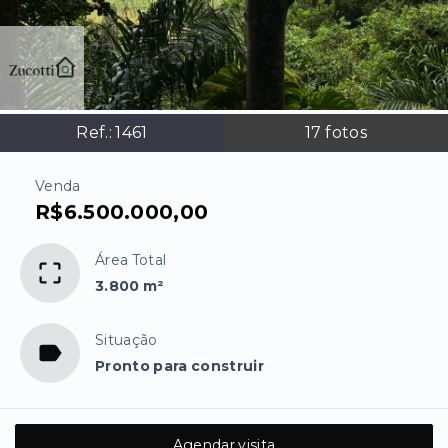
Ref.:
1461
17
fotos
Venda
R$6.500.000,00
Área Total
3.800 m²
Situação
Pronto para construir
Agendar visita