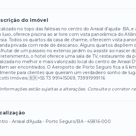
scrição do imóvel
alizado no topo das falésias no centro do Arraial d'ajuda- BA,
o luxo, oferece piscina ao ar livre com vista panorâmica do Atl
ésia. Todos os quartos da casa de charme, oferecem vista pan
randa privada com rede de descanso. Alguns quartos dispõem
frutar de um passeio no extenso jardim ou assistir ao nascer d
retenimento, o hotel oferece uma sala de TV, restaurante da 
alizada no melhor e mais valorizado local do centro de Arraial 
em ser encontrados. O Aeroporto de Porto Seguro fica a 6 km d
lmente para clientes que queiram um verdadeiro sonho de luga
otti Imóveis 🇧🇷+55 73 991415069, 73991999116
informações estão sujeitas a alterações. Consulte o corretor r
calização
tro - Arraial d'Ajuda - Porto Seguro/BA
- 45816-000