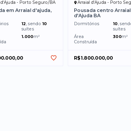
l d'Ajuda - Porto Seguro/BA
Arraial d'Ajuda - Porto S
a em Arraial d'ajuda,
Pousada centro Arraial
d'Ajuda BA
rios
12
, sendo
10
Dormitórios
10
, sen
suítes
suítes
1.000
m²
Área
300
m²
ída
Construída
00.000,00
R$1.800.000,00