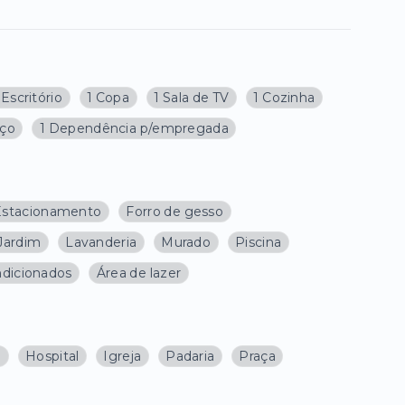
 Escritório
1 Copa
1 Sala de TV
1 Cozinha
iço
1 Dependência p/empregada
Estacionamento
Forro de gesso
Jardim
Lavanderia
Murado
Piscina
ndicionados
Área de lazer
a
Hospital
Igreja
Padaria
Praça