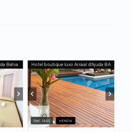
uda Bahia
Hotel boutique luxo Arraial d'Ajuda BA
Ref.:
1463
VENDA