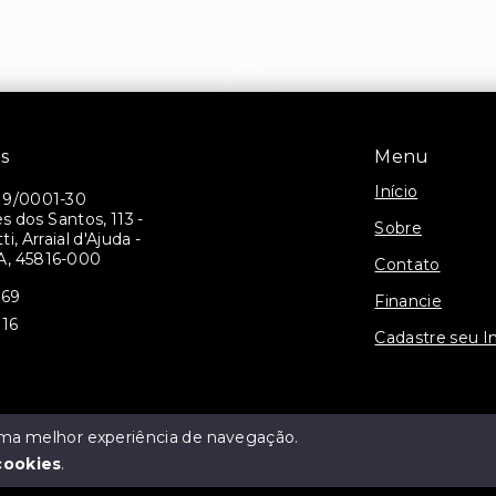
is
Menu
Início
19/0001-30
 dos Santos, 113 -
Sobre
i, Arraial d'Ajuda -
A, 45816-000
Contato
069
Financie
116
Cadastre seu I
 uma melhor experiência de navegação.
cookies
.