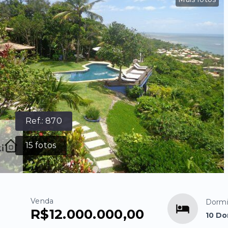
Ref.:
870
15
fotos
Venda
Dormi
R$12.000.000,00
10 Do