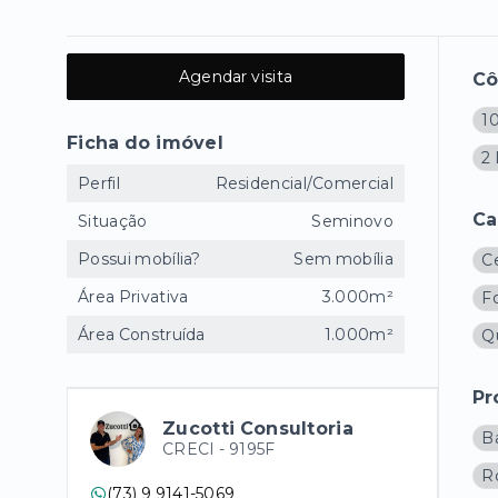
Agendar visita
C
10
Ficha do imóvel
2
Perfil
Residencial/Comercial
Ca
Situação
Seminovo
Possui mobília?
Sem mobília
C
Área Privativa
3.000m²
F
Área Construída
1.000m²
Q
Pr
Zucotti Consultoria
B
CRECI -
9195F
R
(73) 9 9141-5069