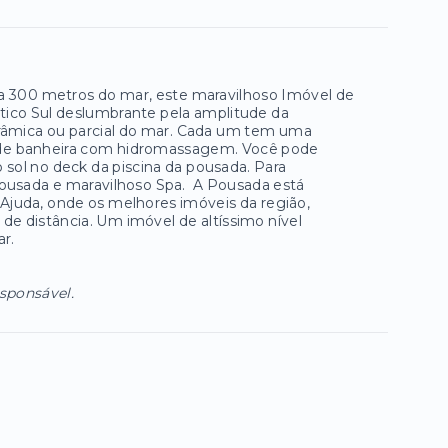
 e a 300 metros do mar, este maravilhoso Imóvel de
ântico Sul deslumbrante pela amplitude da
orâmica ou parcial do mar. Cada um tem uma
 de banheira com hidromassagem. Você pode
o sol no deck da piscina da pousada. Para
pousada e maravilhoso Spa. A Pousada está
D'Ajuda, onde os melhores imóveis da região,
e distância. Um imóvel de altíssimo nível
r.
esponsável.