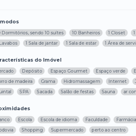
ômodos
 Dormitórios, sendo 10 suítes
10 Banheiros
1 Closet
1
 Lavabos
1 Sala de jantar
1 Sala de estar
1 Área de serv
racterísticas do Imóvel
ercado
Depósito
Espaço Gourmet
Espaço verde
orro de madeira
Grama
Hidromassagem
Internet
uintal
SPA
Sacada
Salão de festas
Sauna
ar co
oximidades
anco
Escola
Escola de idioma
Faculdade
Farmáci
odovia
Shopping
Supermercado
perto ao centro