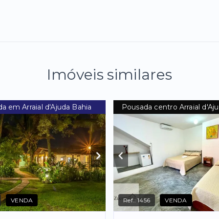
Imóveis similares
a em Arraial d'Ajuda Bahia
Pousada centro Arraial d'Aj
VENDA
Ref.:
1456
VENDA