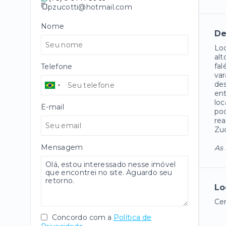
pzucotti@hotmail.com
Nome
De
Loc
alt
fal
Telefone
va
des
ent
loc
E-mail
pod
rea
Zuc
Mensagem
As 
Lo
Cen
Concordo com a
Política de