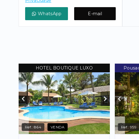
Privacidade
WhatsApp
E-mail
HOTEL BOUTIQUE LUXO
Pousad
Ref.:
864
VENDA
Ref.:
959