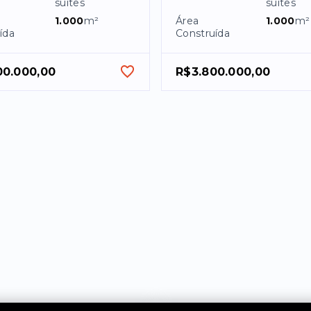
suítes
suítes
1.000
m²
Área
1.000
m²
ída
Construída
00.000,00
R$3.800.000,00