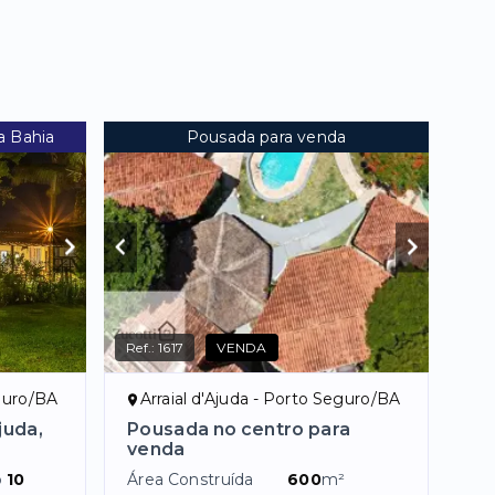
a Bahia
Pousada para venda
Ref.:
1617
VENDA
eguro/BA
Arraial d'Ajuda - Porto Seguro/BA
juda,
Pousada no centro para
venda
o
10
Área Construída
600
m²