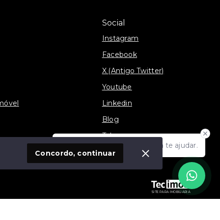
Social
Instagram
Facebook
X (Antigo Twitter)
Youtube
móvel
Linkedin
Blog
Telegram
Olá! Estamos disponíveis para te ajudar.
TikTok
Concordo, continuar
SITE PARA IMOBILIARIA