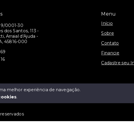
is
Menu
Início
19/0001-30
 dos Santos, 113 -
Sobre
i, Arraial d'Ajuda -
A, 45816-000
Contato
069
Financie
116
Cadastre seu I
 uma melhor experiência de navegação.
cookies
.
s reservados