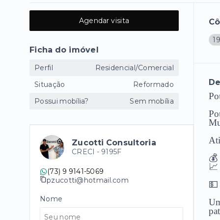
Agendar visita
C
19
Ficha do imóvel
Perfil
Residencial/Comercial
De
Situação
Reformado
Po
Possui mobília?
Sem mobília
Po
Mu
At
Zucotti Consultoria
CRECI -
9195F
💰
📈
(73) 9 9141-5069
pzucotti@hotmail.com
💵
Nome
Um
pat