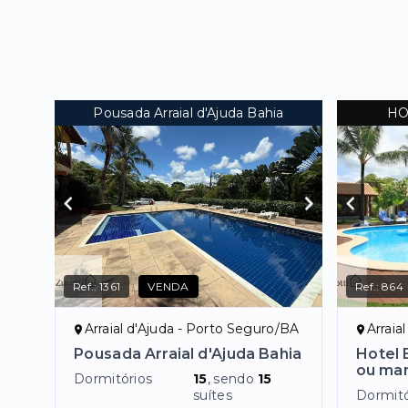
Pousada Arraial d'Ajuda Bahia
HO
Ref.:
1361
VENDA
Ref.:
864
Arraial d'Ajuda - Porto Seguro/BA
Arraia
Pousada Arraial d'Ajuda Bahia
Hotel 
ou man
Dormitórios
15
, sendo
15
suítes
Dormitó