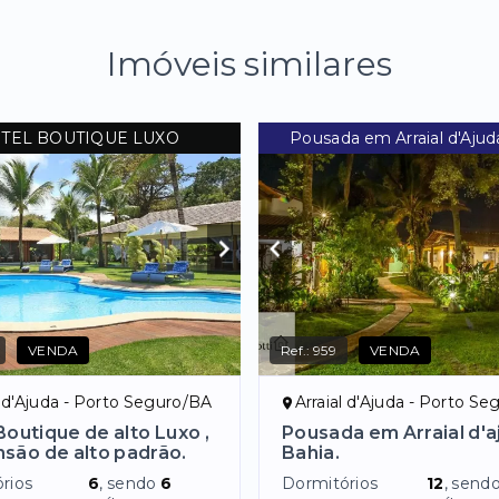
Imóveis similares
TEL BOUTIQUE LUXO
Pousada em Arraial d'Ajud
VENDA
Ref.:
959
VENDA
l d'Ajuda - Porto Seguro/BA
Arraial d'Ajuda - Porto S
Boutique de alto Luxo ,
Pousada em Arraial d'a
são de alto padrão.
Bahia.
rios
6
, sendo
6
Dormitórios
12
, send