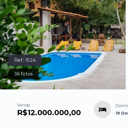
Ref.:
1524
36
fotos
Venda
Dormi
R$12.000.000,00
19 Do