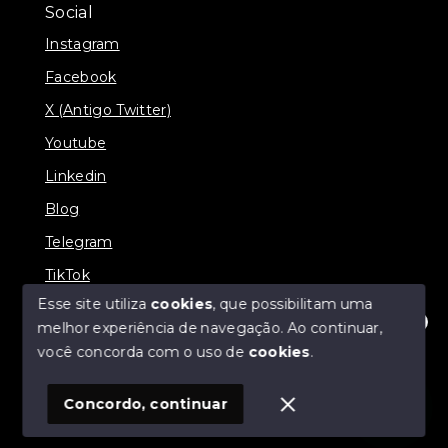
Social
Instagram
Facebook
X (Antigo Twitter)
Youtube
Linkedin
Blog
Telegram
TikTok
Esse site utiliza
cookies
, que possibilitam uma
melhor experiência de navegação.
Ao continuar,
Olá! Estamos disponíveis para te ajudar.
você concorda com o uso de
cookies
.
© Copyright 2026 - Zucotti Imóveis - Todos os direitos
reservados
Concordo, continuar
SITE PARA IMOBILIARIA