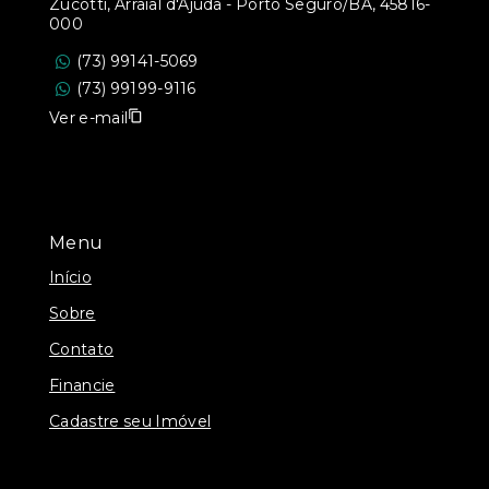
Zucotti, Arraial d'Ajuda - Porto Seguro/BA, 45816-
000
(73) 99141-5069
(73) 99199-9116
Ver e-mail
Menu
Início
Sobre
Contato
Financie
Cadastre seu Imóvel