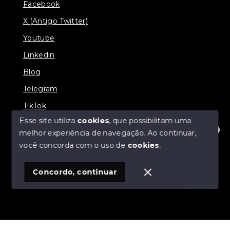
Facebook
X (Antigo Twitter)
Youtube
Linkedin
Blog
Telegram
TikTok
Esse site utiliza
cookies
, que possibilitam uma
melhor experiência de navegação.
Ao continuar,
Olá! Estamos disponíveis para te ajudar.
você concorda com o uso de
cookies
.
© Copyright 2026 - Zucotti Imóveis - Todos os direitos
reservados
Concordo, continuar
SITE PARA IMOBILIARIA