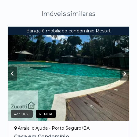
Imóveis similares
Bangalô mobiliado condomínio Resort
Ref.:
1621
VENDA
Arraial d'Ajuda - Porto Seguro/BA
Casa em Condomínio