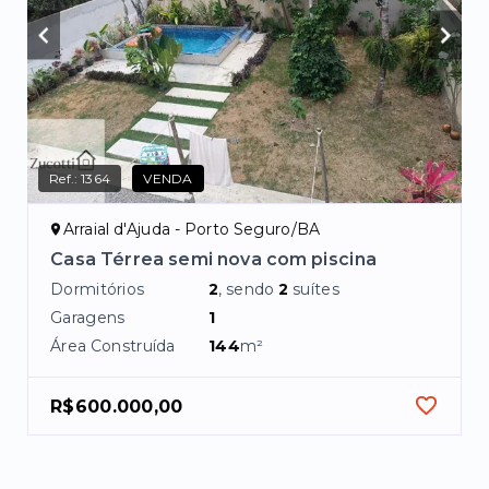
Ref.:
1364
VENDA
Arraial d'Ajuda - Porto Seguro/BA
Casa Térrea semi nova com piscina
Dormitórios
2
, sendo
2
suítes
Garagens
1
Área Construída
144
m²
R$600.000,00