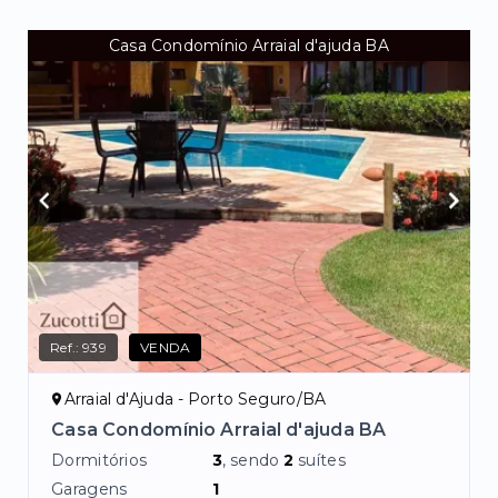
Casa Condomínio Arraial d'ajuda BA
Ref.:
939
VENDA
Arraial d'Ajuda - Porto Seguro/BA
Casa Condomínio Arraial d'ajuda BA
Dormitórios
3
, sendo
2
suítes
Garagens
1