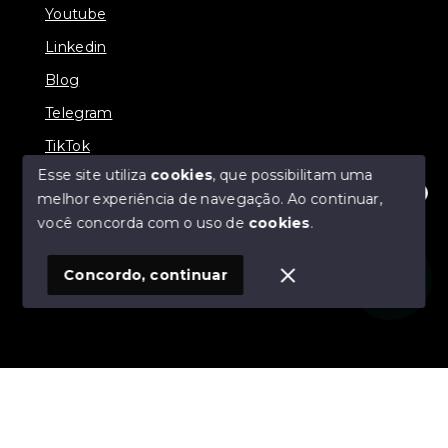
Youtube
Linkedin
Blog
Telegram
TikTok
Esse site utiliza
cookies
, que possibilitam uma
melhor experiência de navegação.
Ao continuar,
Olá! Estamos disponíveis para te ajudar.
você concorda com o uso de
cookies
.
© Copyright 2026 - Zucotti Imóveis - Todos os direitos
reservados
Concordo, continuar
SITE PARA IMOBILIARIA
Início
Histórico
Favoritos