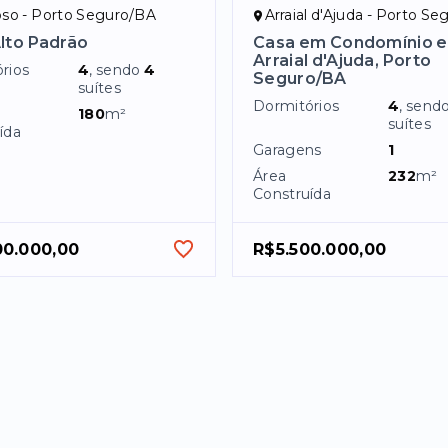
oso - Porto Seguro/BA
Arraial d'Ajuda - Porto S
lto Padrão
Casa em Condomínio 
Arraial d'Ajuda, Porto
rios
4
, sendo
4
Seguro/BA
suítes
Dormitórios
4
, send
180
m²
suítes
ída
Garagens
1
Área
232
m²
Construída
00.000,00
R$5.500.000,00