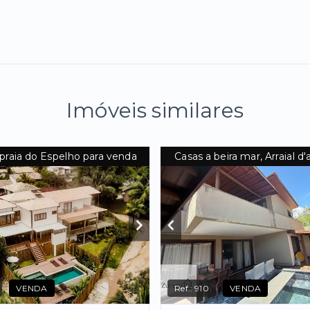
Imóveis similares
praia do Espelho para venda
Casas a beira mar, Arraial d
VENDA
Ref.:
910
VENDA