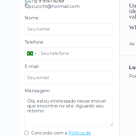
(73) 9 9141-5069
Um
pzucotti@hotmail.com
id
va
Nome
Wh
Telefone
As 
E-mail
Lo
Po
Mensagem
Concordo com a
Política de