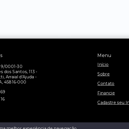
is
Menu
Início
19/0001-30
 dos Santos, 113 -
Sobre
i, Arraial d'Ajuda -
A, 45816-000
Contato
069
Financie
116
Cadastre seu I
 uma melhor experiência de navegação.