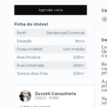
Agendar visita
C
4 
Ficha do imóvel
Perfil
Residencial/Comercial
De
Situação
Novo
Lo
Possui mobília?
Sem mobília
Qu
o 
Área Privativa
323m²
Re
Área Construída
250m²
co
pr
Terreno Área Total
323m²
A 
pr
co
Zucotti Consultoria
Na
CRECI -
9195F
re