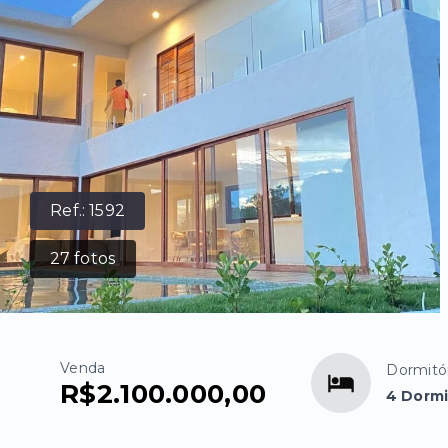
Ref.:
1592
27
fotos
Venda
Dormitó
R$2.100.000,00
4 Dormi