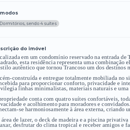
ômodos
Dormitórios, sendo 4 suítes
scrição do imóvel
calizada em um condomínio reservado na entrada de 
adrado, esta residência representa uma combinação el
estilo autêntico que tornou Trancoso um dos destinos m
cém-construída e entregue totalmente mobiliada no sis
ncebida para proporcionar conforto, privacidade e int
ivilegia linhas minimalistas, materiais naturais e uma
propriedade conta com quatro suítes confortáveis, tod
ivacidade e acolhimento para moradores e convidados.
nectam-se harmoniosamente à área externa, criando um
 área de lazer, o deck de madeira e a piscina privati
laxar, desfrutar do clima tropical e receber amigos e 