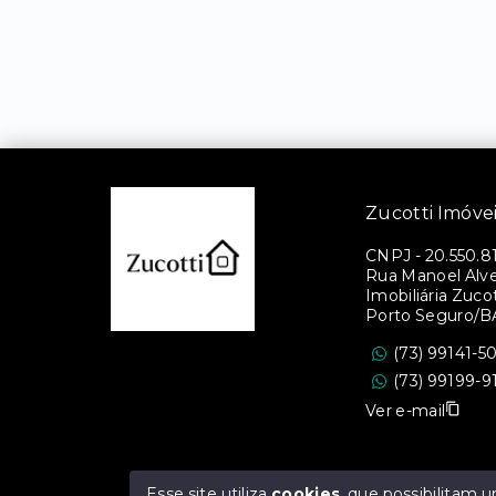
Zucotti Imóve
CNPJ
-
20.550.8
Rua Manoel Alves
Imobiliária Zucott
Porto Seguro/B
(73) 99141-5
(73) 99199-9
Ver e-mail
Esse site utiliza
cookies
, que possibilitam