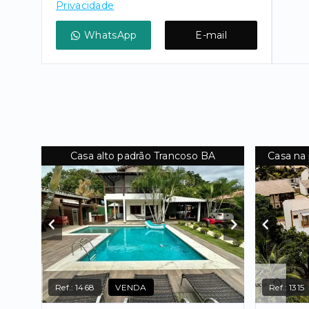
Privacidade
WhatsApp
E-mail
Casa alto padrão Trancoso BA
Casa na 
Ref.:
1468
VENDA
Ref.:
1315