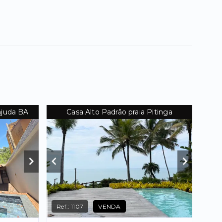
'ajuda BA
Casa Alto Padrão praia Pitinga
Ref.:
1107
VENDA