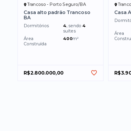
Trancoso - Porto Seguro/BA
Tranc
Casa alto padrão Trancoso
Casa A
BA
Dormitó
Dormitórios
4
, sendo
4
suítes
Área
Área
400
m²
Constru
Construída
R$2.800.000,00
R$3.9