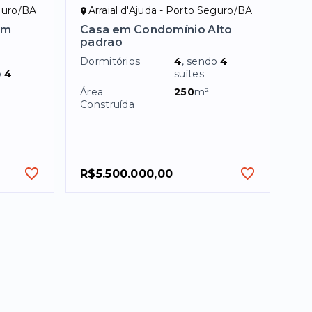
eguro/BA
Arraial d'Ajuda - Porto Seguro/BA
em
Casa em Condomínio Alto
padrão
Dormitórios
4
, sendo
4
o
4
suítes
Área
250
m²
Construída
R$5.500.000,00