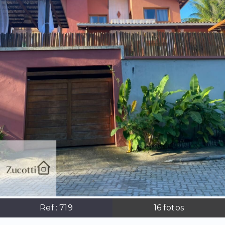
Ref.:
719
16
fotos