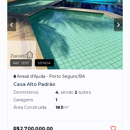
Ref.:
1297
VENDA
Arraial d'Ajuda - Porto Seguro/BA
Casa Alto Padrão
Dormitórios
4
, sendo
2
suítes
Garagens
1
Área Construída
183
m²
R$2.700.000,00