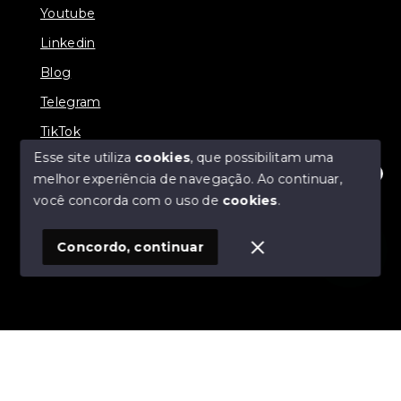
Youtube
Linkedin
Blog
Telegram
TikTok
Esse site utiliza
cookies
, que possibilitam uma
melhor experiência de navegação.
Ao continuar,
Olá! Estamos disponíveis para te ajudar.
você concorda com o uso de
cookies
.
© Copyright 2026 - Zucotti Imóveis - Todos os direitos
reservados
Concordo, continuar
SITE PARA IMOBILIARIA
Início
Histórico
Favoritos