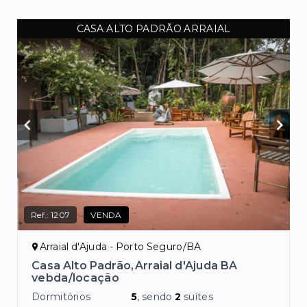
CASA ALTO PADRÃO ARRAIAL
Ref.:
1207
VENDA
Arraial d'Ajuda - Porto Seguro/BA
Casa Alto Padrão,Arraial d'Ajuda BA
vebda/locação
Dormitórios
5
, sendo
2
suítes