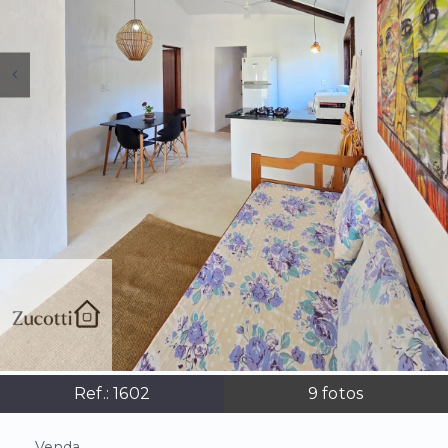
Ref.:
1602
9
fotos
Venda