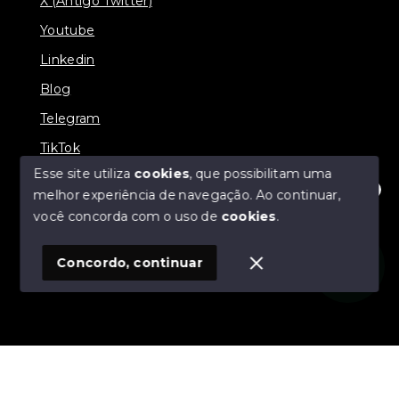
X (Antigo Twitter)
Youtube
Linkedin
Blog
Telegram
TikTok
Esse site utiliza
cookies
, que possibilitam uma
melhor experiência de navegação.
Ao continuar,
Olá! Estamos disponíveis para te ajudar.
você concorda com o uso de
cookies
.
© Copyright 2026 - Zucotti Imóveis - Todos os direitos
reservados
Concordo, continuar
SITE PARA IMOBILIARIA
Início
Histórico
Favoritos