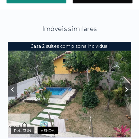
Imóveis similares
Casa 2 suítes com piscina individual
Ref.:
1364
VENDA