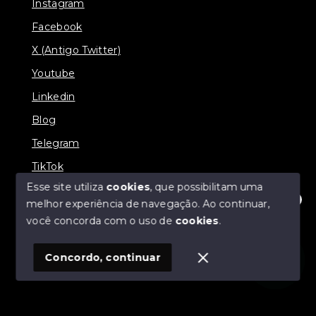
Instagram
Facebook
X (Antigo Twitter)
Youtube
Linkedin
Blog
Telegram
TikTok
Esse site utiliza
cookies
, que possibilitam uma
melhor experiência de navegação.
Ao continuar,
Olá! Estamos disponíveis para te ajudar.
você concorda com o uso de
cookies
.
© Copyright 2026 - Zucotti Imóveis - Todos os direitos
reservados
Concordo, continuar
SITE PARA IMOBILIARIA