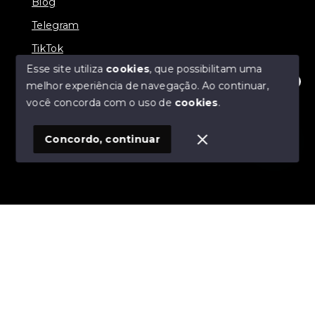
Blog
Telegram
TikTok
Esse site utiliza
cookies
, que possibilitam uma
melhor experiência de navegação.
Ao continuar,
Olá! Estamos disponíveis para te ajudar.
você concorda com o uso de
cookies
.
© Copyright 2026 - Zucotti Imóveis - Todos os direitos
reservados
Concordo, continuar
SITE PARA IMOBILIARIA
Início
Histórico
Favoritos