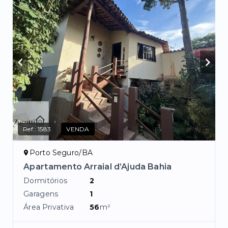
Ref.:
1583
VENDA
Porto Seguro/BA
Apartamento Arraial d’Ajuda Bahia
Dormitórios
2
Garagens
1
Área Privativa
56
m²