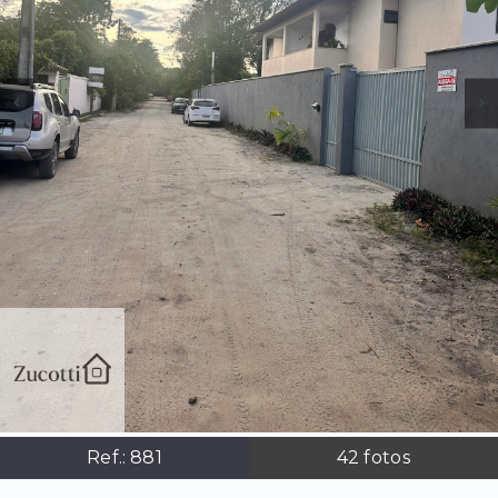
Ref.:
881
42
fotos