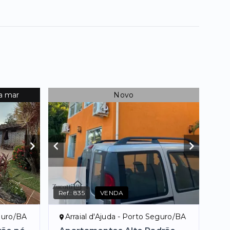
a mar
Novo
Ref.:
835
VENDA
eguro/BA
Arraial d'Ajuda - Porto Seguro/BA