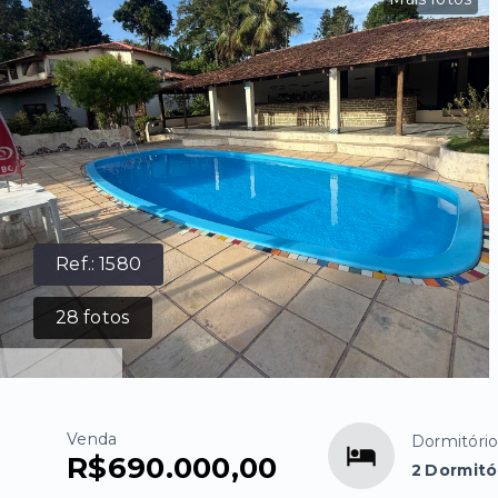
Ref.:
1580
28
fotos
Venda
Dormitóri
R$690.000,00
2 Dormitó