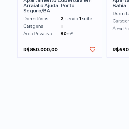
Apartamento Cobertura em
Aparta
Arraial d'Ajuda, Porto
Bahia
Seguro/BA
Dormitó
Dormitórios
2
, sendo
1
suíte
Garage
Garagens
1
Área Pri
Área Privativa
90
m²
R$850.000,00
R$690