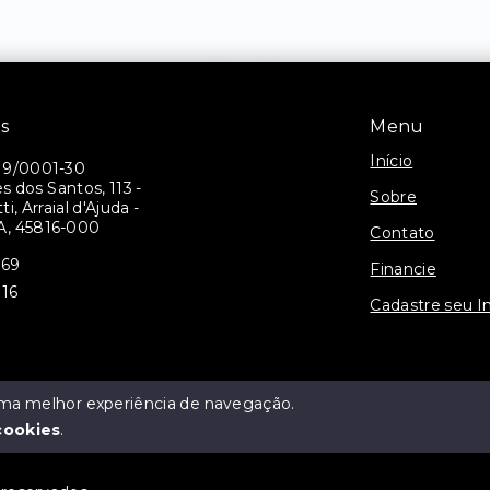
is
Menu
Início
19/0001-30
 dos Santos, 113 -
Sobre
i, Arraial d'Ajuda -
A, 45816-000
Contato
069
Financie
116
Cadastre seu I
 uma melhor experiência de navegação.
cookies
.