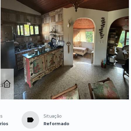
os
Situação
rios
Reformado