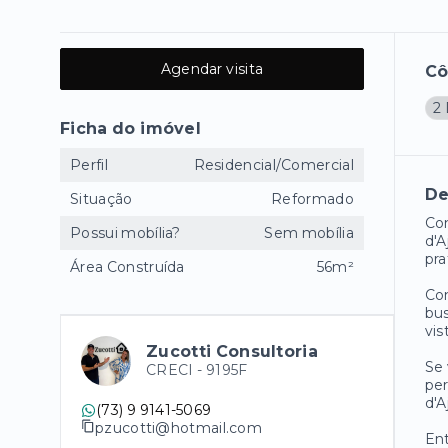
Agendar visita
C
2
Ficha do imóvel
Perfil
Residencial/Comercial
De
Situação
Reformado
Con
Possui mobília?
Sem mobília
d'A
pra
Área Construída
56m²
Com
bus
vis
Zucotti Consultoria
Se
CRECI -
9195F
per
d'A
(73) 9 9141-5069
pzucotti@hotmail.com
Ent