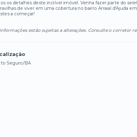
os os detalhes deste incrível imóvel. Venha fazer parte do s
avilhas de viver em uma cobertura no bairro Arraial d'Ajuda em
stes a começar!
informações estão sujeitas a alterações. Consulte o corretor r
calização
rto Seguro/BA