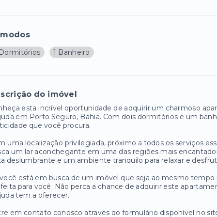
ômodos
 Dormitórios
1 Banheiro
scrição do imóvel
heça esta incrível oportunidade de adquirir um charmoso apart
juda em Porto Seguro, Bahia. Com dois dormitórios e um banhe
ticidade que você procura.
 uma localização privilegiada, próximo a todos os serviços es
ca um lar aconchegante em uma das regiões mais encantadoras
ta deslumbrante e um ambiente tranquilo para relaxar e desfr
 você está em busca de um imóvel que seja ao mesmo tempo p
feita para você. Não perca a chance de adquirir este apartamen
juda tem a oferecer.
re em contato conosco através do formulário disponível no si