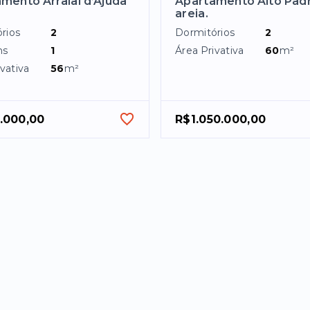
mento Arraial d’Ajuda
Apartamento Alto Pad
areia.
rios
2
Dormitórios
2
ns
1
Área Privativa
60
m²
vativa
56
m²
.000,00
R$1.050.000,00