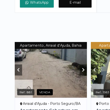
WhatsApp
E-mail
Apartamento, Arraial d’Ajuda, Bahia
Apart
Ref.:
881
VENDA
Ref.:
1583
Arraial d'Ajuda - Porto Seguro/BA
Porto