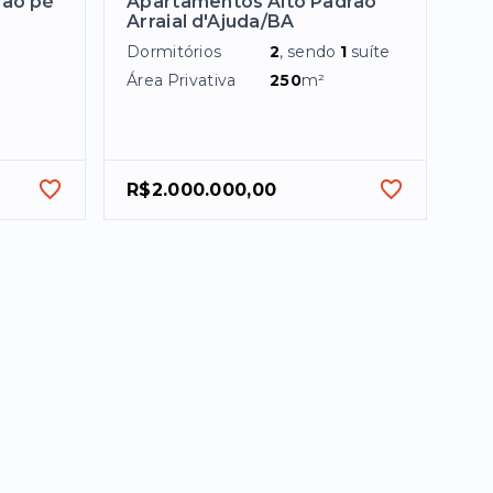
rão pé
Apartamentos Alto Padrão
Arraial d'Ajuda/BA
Dormitórios
2
, sendo
1
suíte
Área Privativa
250
m²
R$2.000.000,00