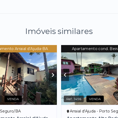
Imóveis similares
amento Arraial d’Ajuda-BA
Apartamento cond. Beir
VENDA
Ref.:
1496
VENDA
 Seguro/BA
Arraial d'Ajuda - Porto S