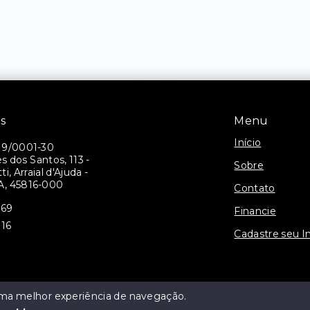
is
Menu
Início
19/0001-30
 dos Santos, 113 -
Sobre
i, Arraial d'Ajuda -
A, 45816-000
Contato
069
Financie
116
Cadastre seu I
 uma melhor experiência de navegação.