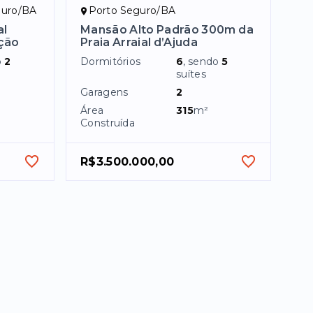
eguro/BA
Porto Seguro/BA
al
Mansão Alto Padrão 300m da
ção
Praia Arraial d’Ajuda
o
2
Dormitórios
6
, sendo
5
suítes
Garagens
2
Área
315
m²
Construída
R$3.500.000,00