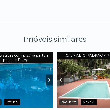
Imóveis similares
3 suítes com piscina perto a
CASA ALTO PADRÃO AR
praia de Pitinga
VENDA
Ref.:
1207
VENDA