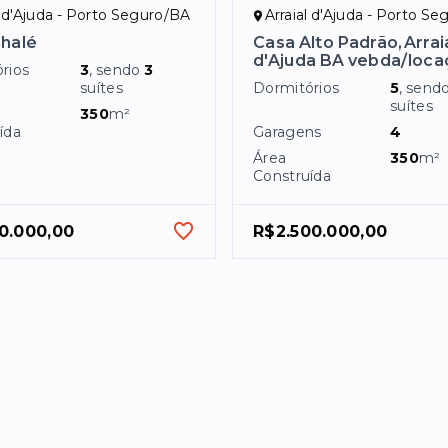
l d'Ajuda - Porto Seguro/BA
Arraial d'Ajuda - Porto S
halé
Casa Alto Padrão,Arrai
d'Ajuda BA vebda/loca
rios
3
, sendo
3
suítes
Dormitórios
5
, send
suítes
350
m²
ída
Garagens
4
Área
350
m²
Construída
0.000,00
R$2.500.000,00