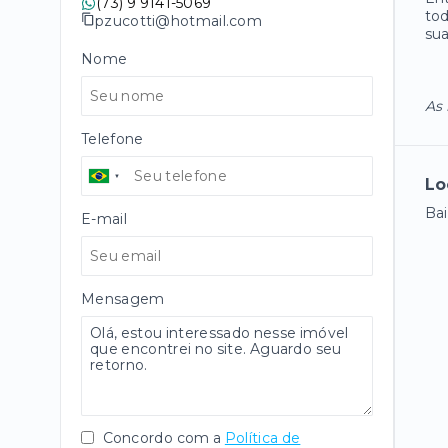
(73) 9 9141-5069
tod
pzucotti@hotmail.com
sua
Nome
As 
Telefone
Lo
Bai
E-mail
Mensagem
Concordo com a
Política de