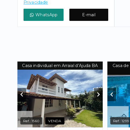
Privacidade
WhatsApp
E-mail
Casa individual em Arraial d’Ajuda BA
Casa de 
Ref.:
1560
VENDA
Ref.:
1299