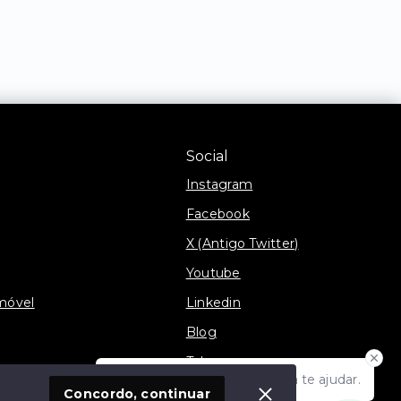
Social
Instagram
Facebook
X (Antigo Twitter)
Youtube
móvel
Linkedin
Blog
Telegram
Olá! Estamos disponíveis para te ajudar.
TikTok
Concordo, continuar