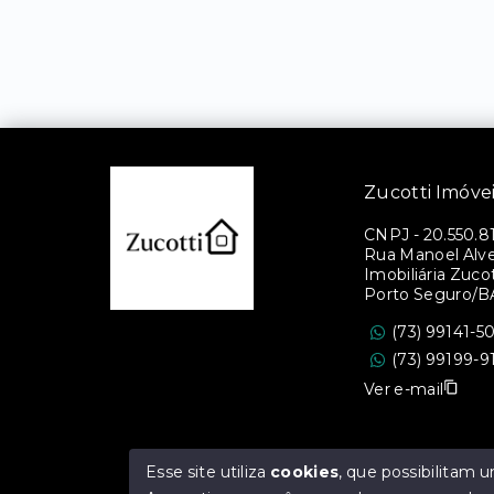
Zucotti Imóve
CNPJ
-
20.550.8
Rua Manoel Alves
Imobiliária Zucott
Porto Seguro/B
(73) 99141-5
(73) 99199-9
Ver e-mail
Esse site utiliza
cookies
, que possibilitam