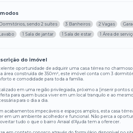
ômodos
Dormitórios, sendo 2 suítes
3 Banheiros
2 Vagas
Gar
 Lavabo
1 Sala de jantar
1 Sala de estar
1 Área de servi
scrição do imóvel
elente oportunidade de adquirir uma casa térrea no charmoso
 área construída de 350m², este imóvel conta com 3 dormitóri
forto e comodidade para toda a família.
alizado em uma região privilegiada, próximo a [inserir pontos d
feita para quem busca viver em um local tranquilo e ao mesmo
essária para o dia a dia.
 acabamentos impecáveis e espaços amplos, esta casa térrea 
er em um ambiente acolhedor e funcional. Não perca a oportun
oveitar tudo o que o bairro Arraial d'Ajuda tem a oferecer.
re em contato conosco através do formulário disponível no si