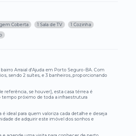
agem Coberta
1 Sala de TV
1 Cozinha
ço
 bairro Arraial d'Ajuda em Porto Seguro-BA. Com
os, sendo 2 suítes, e 3 banheiros, proporcionando
e referência, se houver], esta casa térrea é
 tempo próximo de toda a infraestrutura
é ideal para quem valoriza cada detalhe e deseja
idade de adquirir este imóvel dos sonhos e
te e agende uma visita para conhecer de perto