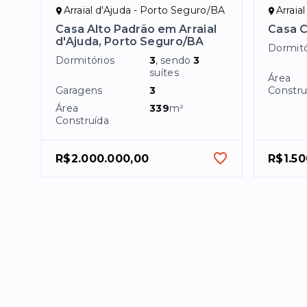
Arraial d'Ajuda - Porto Seguro/BA
Arraia
Casa Alto Padrão em Arraial
Casa C
d'Ajuda, Porto Seguro/BA
Dormitó
Dormitórios
3
, sendo
3
suítes
Área
Garagens
3
Constru
Área
339
m²
Construída
R$2.000.000,00
R$1.50