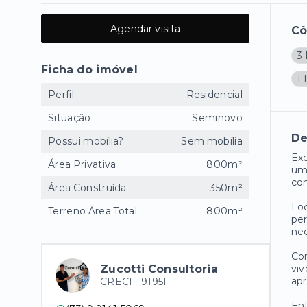
Agendar visita
C
3 
Ficha do imóvel
1
Perfil
Residencial
Situação
Seminovo
De
Possui mobília?
Sem mobília
Exc
Área Privativa
800m²
uma
con
Área Construída
350m²
Loc
Terreno Área Total
800m²
per
nec
Com
Zucotti Consultoria
viv
apr
CRECI -
9195F
Ent