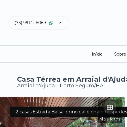
(73) 99141-5069
Início
Sobre
Casa Térrea em Arraial d'Aju
Arraial d'Ajuda - Porto Seguro/BA
2 casas Estrada Balsa, principal e chalé hóspede
Mais fotos